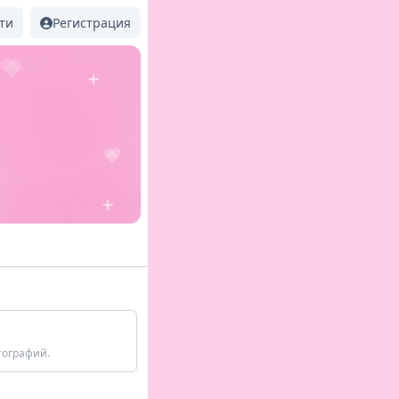
ти
Регистрация
тографий.