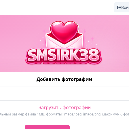
Вой
Добавить фотографии
Загрузить фотографии
ьный размер файла 1MB, форматы: image/jpeg, image/png, максимум 6 фо