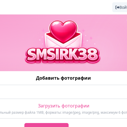
Вой
Добавить фотографии
Загрузить фотографии
ьный размер файла 1MB, форматы: image/jpeg, image/png, максимум 6 фо