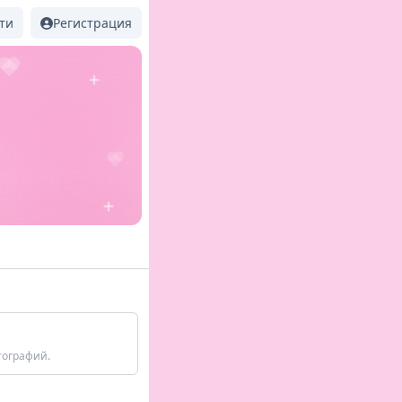
ти
Регистрация
тографий.