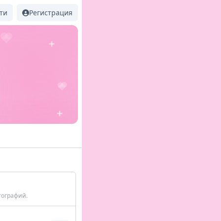
ти
Регистрация
тографий.