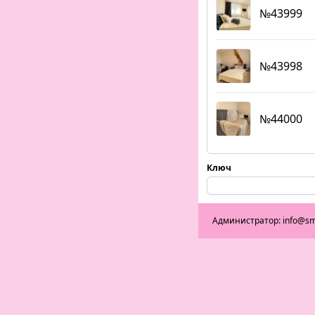
№43999
№43998
№44000
Ключ
Администратор: info@sm