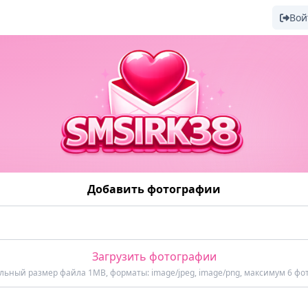
Вой
Добавить фотографии
Загрузить фотографии
ьный размер файла 1MB, форматы: image/jpeg, image/png, максимум 6 фо