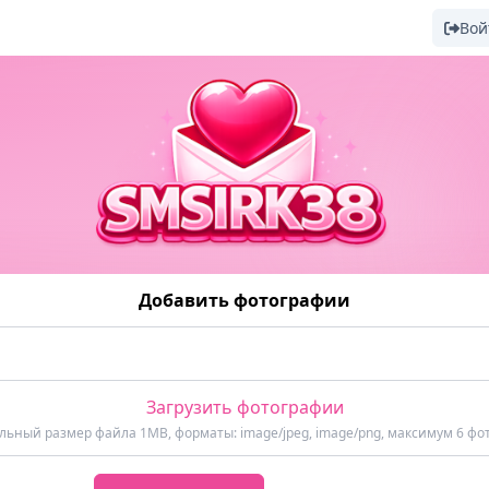
Вой
Добавить фотографии
Загрузить фотографии
ьный размер файла 1MB, форматы: image/jpeg, image/png, максимум 6 фо