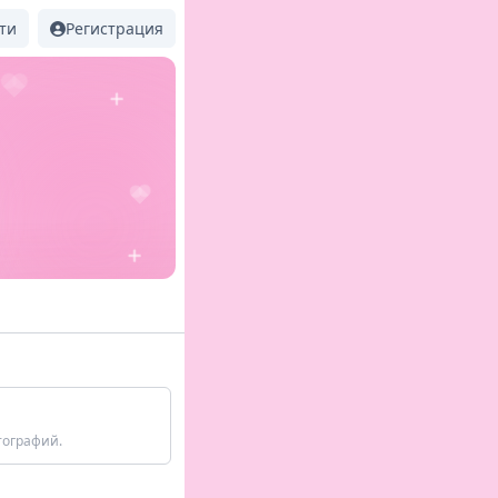
ти
Регистрация
тографий.