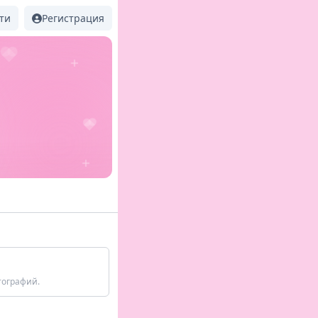
ти
Регистрация
тографий.