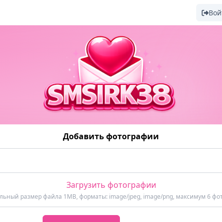
Вой
Добавить фотографии
Загрузить фотографии
ьный размер файла 1MB, форматы: image/jpeg, image/png, максимум 6 фо