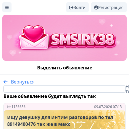
Войти
Регистрация
Выделить объявление
Вернуться
Н
т
Ваше объявление будет выглядть так
№ 1136656
09.07.2026 07:13
ищу девушку для интим разговоров по тел
89149400476 так же в макс