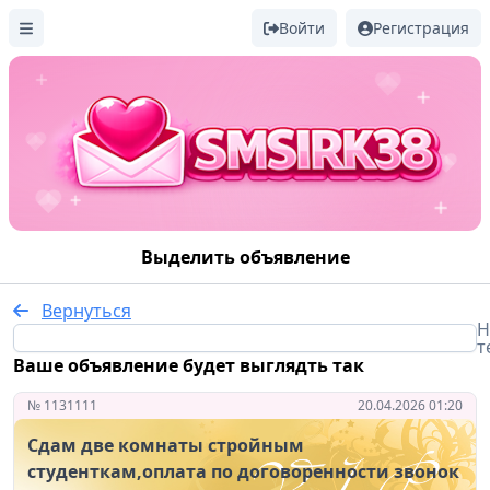
Войти
Регистрация
Выделить объявление
Вернуться
Н
т
Ваше объявление будет выглядть так
№ 1131111
20.04.2026 01:20
Сдам две комнаты стройным
студенткам,оплата по договоренности звонок