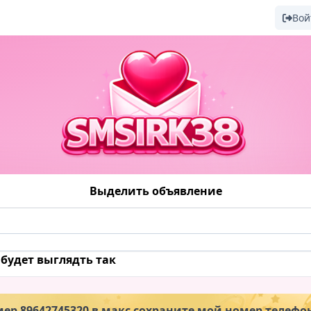
Вой
Выделить объявление
будет выглядть так
мер 89642745320 в макс сохраните мой номер телефо