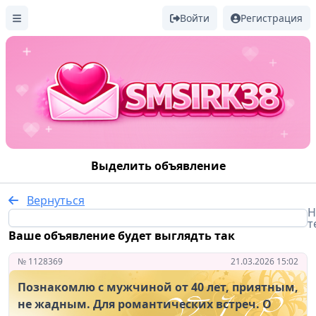
Войти
Регистрация
Выделить объявление
Вернуться
Н
т
Ваше объявление будет выглядть так
№ 1128369
21.03.2026 15:02
Познакомлю с мужчиной от 40 лет, приятным,
не жадным. Для романтических встреч. О