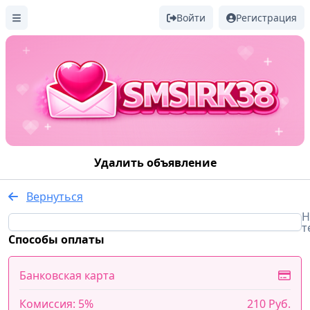
Войти
Регистрация
Удалить объявление
Вернуться
Н
т
Способы оплаты
Банковская карта
Комиссия: 5%
210 Руб.