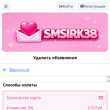
Войти
Регистрация
Удалить объявление
Вернуться
Н
т
Способы оплаты
Банковская карта
Комиссия: 5%
210 Руб.