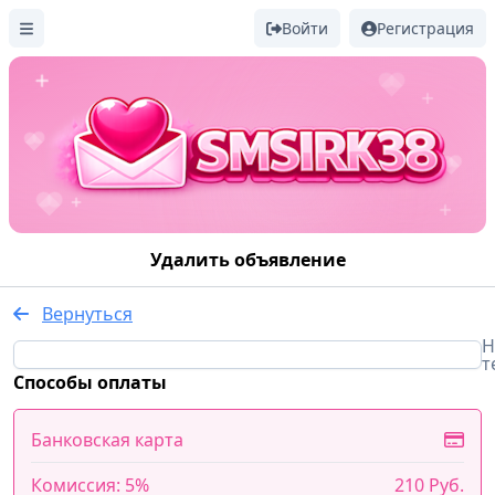
Войти
Регистрация
Удалить объявление
Вернуться
Н
т
Способы оплаты
Банковская карта
Комиссия: 5%
210 Руб.