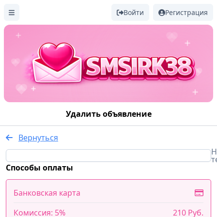
Войти
Регистрация
Удалить объявление
Вернуться
Н
т
Способы оплаты
Банковская карта
Комиссия: 5%
210 Руб.