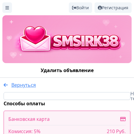
Войти
Регистрация
Удалить объявление
Вернуться
Н
т
Способы оплаты
Банковская карта
Комиссия: 5%
210 Руб.