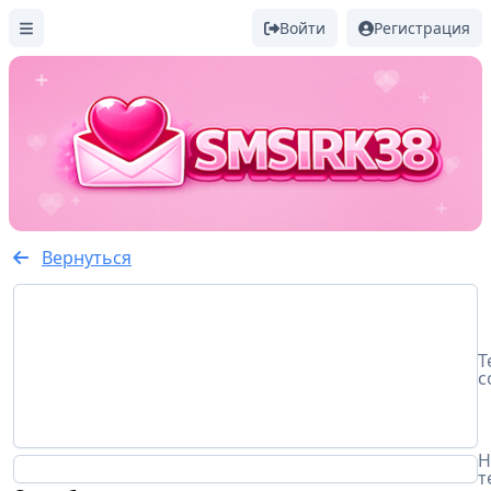
Войти
Регистрация
Вернуться
Т
с
Н
т