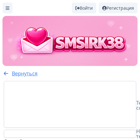
Войти
Регистрация
Вернуться
Т
с
Н
т