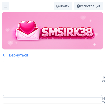
Войти
Регистрация
Вернуться
Т
с
Н
т