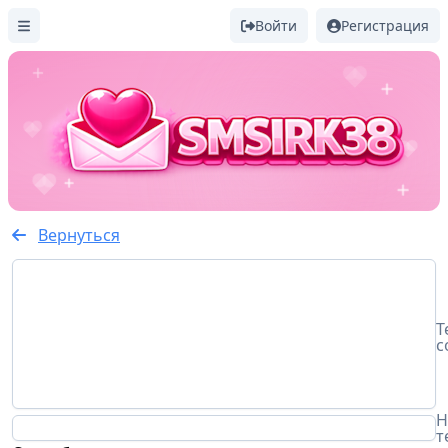
Войти
Регистрация
Вернуться
Т
с
Н
т